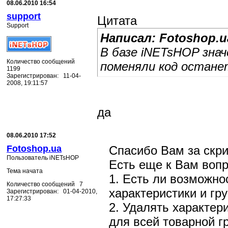
SET GP_P_ID = @PI
08.06.2010 16:54
WHERE GP_P_ID IN 
support
Цитата
Support
Написал: Fotoshop.u
DELETE FROM TBL_P
В базе iNETsHOP зна
WHERE LTRIM(RTRIM
Количество сообщений
поменяли код остане
1199
Зарегистрирован: 11-04-
FETCH NEXT FROM c
2008, 19:11:57
END;
да
CLOSE cP;
DEALLOCATE cP;
08.06.2010 17:52
Fotoshop.ua
Спасибо Вам за скрип
Пользователь iNETsHOP
Есть еще к Вам вопр
Тема начата
1. Есть ли возможн
Количество сообщений 7
характеристики и гр
Зарегистрирован: 01-04-2010,
17:27:33
2. Удалять характер
для всей товарной г