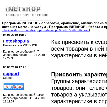
Программа iNETsHOP - обработка, сравнение, анализ прайс 
интернет магазина Форум - Программа iNETsHOP - Работа с п
http://inetshop.in.ua/index.php?p=showtopic&toid=150&fid=&area=1
04.06.2010 16:59
Fotoshop.ua
Как присвоить к сущ
Пользователь iNETsHOP
всем товарам в ней 
Количество сообщений 7
характеристики в не
Зарегистрирован: 01-04-2010,
17:27:33
04.06.2010 17:26
support
Присвоить характе
Support
Группы характеристи
товаров, они только
товаров а указывают
Количество сообщений 1199
Зарегистрирован: 11-04-2008,
характеристике в сп
19:11:57