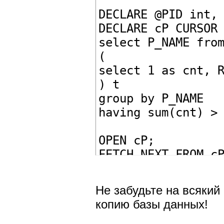
DECLARE @PID int,
DECLARE cP CURSOR
select P_NAME fro
(
select 1 as cnt, 
) t
group by P_NAME
having sum(cnt) >
OPEN cP;
FETCH NEXT FROM c
WHILE (@@FETCH_ST
BEGIN
Не забудьте на всякий
SET @PID = (SELEC
копию базы данных!
UPDATE TBL_GOODS_