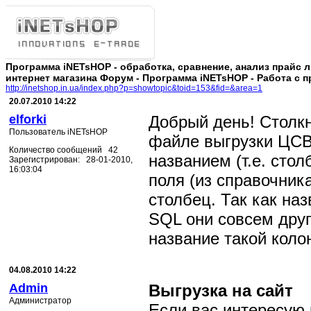
Программа iNETsHOP - обработка, сравнение, анализ прайс 
интернет магазина Форум - Программа iNETsHOP - Работа с 
http://inetshop.in.ua/index.php?p=showtopic&toid=153&fid=&area=1
20.07.2010 14:22
elforki
Добрый день! Столкн
Пользователь iNETsHOP
файле выгрузки ЦСВ
Количество сообщений 42
названием (т.е. стол
Зарегистрирован: 28-01-2010,
16:03:04
поля (из справочник
столбец. Так как наз
SQL они совсем друг
название такой колон
04.08.2010 14:22
Admin
Выгрузка на сайт
Администратор
Если вас интересую 