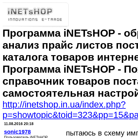
Программа iNETsHOP - об
анализ прайс листов пос
каталога товаров интерн
Программа iNETsHOP - По
справочник товаров пос
самостоятельная настро
http://inetshop.in.ua/index.php?
p=showtopic&toid=323&pp=15&pa
11.08.2016 20:18
sonic1978
пытаюсь в схему имп
Пользователь iNETsHOP