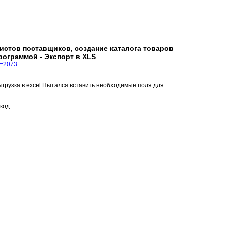
листов поставщиков, создание каталога товаров
рограммой - Экспорт в XLS
t=2073
ыгрузка в excel.Пытался вставить необходимые поля для
код: