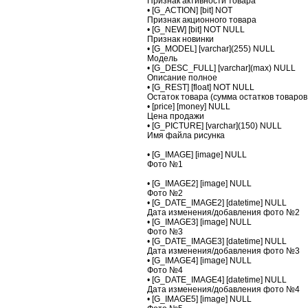
Признак активности товара
• [G_ACTION] [bit] NOT
Признак акционного товара
• [G_NEW] [bit] NOT NULL
Признак новинки
• [G_MODEL] [varchar](255) NULL
Модель
• [G_DESC_FULL] [varchar](max) NULL
Описание полное
• [G_REST] [float] NOT NULL
Остаток товара (сумма остатков товаров
• [price] [money] NULL
Цена продажи
• [G_PICTURE] [varchar](150) NULL
Имя файла рисунка
• [G_IMAGE] [image] NULL
Фото №1
• [G_IMAGE2] [image] NULL
Фото №2
• [G_DATE_IMAGE2] [datetime] NULL
Дата изменения/добавления фото №2
• [G_IMAGE3] [image] NULL
Фото №3
• [G_DATE_IMAGE3] [datetime] NULL
Дата изменения/добавления фото №3
• [G_IMAGE4] [image] NULL
Фото №4
• [G_DATE_IMAGE4] [datetime] NULL
Дата изменения/добавления фото №4
• [G_IMAGE5] [image] NULL