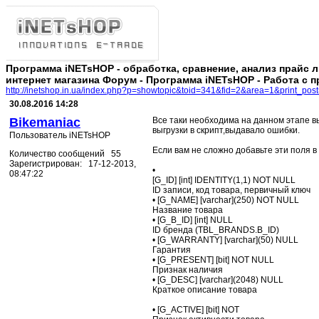
Программа iNETsHOP - обработка, сравнение, анализ прайс 
интернет магазина Форум - Программа iNETsHOP - Работа с п
http://inetshop.in.ua/index.php?p=showtopic&toid=341&fid=2&area=1&print_pos
30.08.2016 14:28
Bikemaniac
Все таки необходима на данном этапе в
выгрузки в скрипт,выдавало ошибки.
Пользователь iNETsHOP
Если вам не сложно добавьте эти поля в 
Количество сообщений 55
Зарегистрирован: 17-12-2013,
•
08:47:22
[G_ID] [int] IDENTITY(1,1) NOT NULL
ID записи, код товара, первичный ключ
• [G_NAME] [varchar](250) NOT NULL
Название товара
• [G_B_ID] [int] NULL
ID бренда (TBL_BRANDS.B_ID)
• [G_WARRANTY] [varchar](50) NULL
Гарантия
• [G_PRESENT] [bit] NOT NULL
Признак наличия
• [G_DESC] [varchar](2048) NULL
Краткое описание товара
• [G_ACTIVE] [bit] NOT