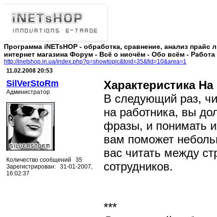
Программа iNETsHOP - обработка, сравнение, анализ прайс 
интернет магазина Форум - Всё о ниочём - Обо всём - Работа
http://inetshop.in.ua/index.php?p=showtopic&toid=35&fid=10&area=1
11.02.2008 20:53
SilVerStoRm
Характеристика На
Администратор
В следующий раз, чи
на работника, вы д
фразы, и понимать и
вам поможет неболь
вас читать между ст
Количество сообщений 35
сотрудников.
Зарегистрирован: 31-01-2007,
16:02:37
***