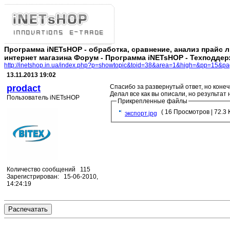
Программа iNETsHOP - обработка, сравнение, анализ прайс 
интернет магазина Форум - Программа iNETsHOP - Техподдер
http://inetshop.in.ua/index.php?p=showtopic&toid=38&area=1&high=&pp=15&p
13.11.2013 19:02
prodact
Спасибо за развернутый ответ, но конечн
Делал все как вы описали, но результат
Пользователь iNETsHOP
Прикрепленные файлы
экспорт.jpg
Количество сообщений 115
Зарегистрирован: 15-06-2010,
14:24:19