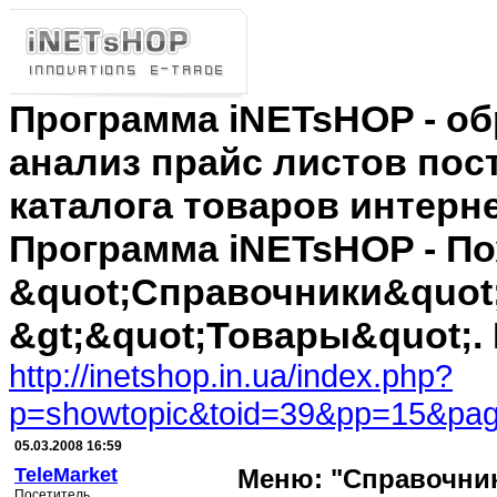
Программа iNETsHOP - об
анализ прайс листов пос
каталога товаров интерн
Программа iNETsHOP - По
&quot;Справочники&quot;
&gt;&quot;Товары&quot;.
http://inetshop.in.ua/index.php?
p=showtopic&toid=39&pp=15&pag
05.03.2008 16:59
TeleMarket
Меню: "Справочник
Посетитель