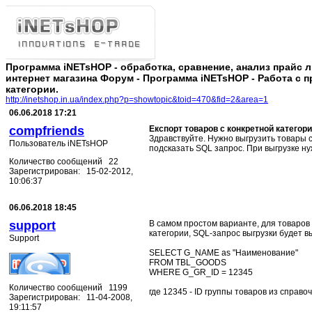
Программа iNETsHOP - обработка, сравнение, анализ прайс 
интернет магазина Форум - Программа iNETsHOP - Работа с п
категории.
http://inetshop.in.ua/index.php?p=showtopic&toid=470&fid=2&area=1
06.06.2018 17:21
compfriends
Експорт товаров с конкретной категори
Здравствуйте. Нужно выгрузить товары с
Пользователь iNETsHOP
подсказать SQL запрос. При выгрузке ну
Количество сообщений 22
Зарегистрирован: 15-02-2012,
10:06:37
06.06.2018 18:45
support
В самом простом варианте, для товаро
категории, SQL-запрос выгрузки будет вы
Support
SELECT G_NAME as "Наименование"
FROM TBL_GOODS
WHERE G_GR_ID = 12345
Количество сообщений 1199
где 12345 - ID группы товаров из справоч
Зарегистрирован: 11-04-2008,
19:11:57