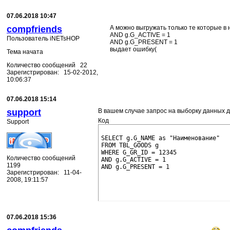
07.06.2018 10:47
compfriends
А можно выгружать только те которые в
AND g.G_ACTIVE = 1
Пользователь iNETsHOP
AND g.G_PRESENT = 1
выдает ошибку(
Тема начата
Количество сообщений 22
Зарегистрирован: 15-02-2012,
10:06:37
07.06.2018 15:14
support
В вашем случае запрос на выборку данных д
Код
Support
SELECT g.G_NAME as "Наименование"
FROM TBL_GOODS g
WHERE G_GR_ID = 12345
Количество сообщений
AND g.G_ACTIVE = 1
1199
AND g.G_PRESENT = 1
Зарегистрирован: 11-04-
2008, 19:11:57
07.06.2018 15:36