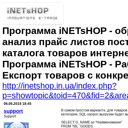
Программа iNETsHOP - об
анализ прайс листов пос
каталога товаров интерн
Программа iNETsHOP - Ра
Експорт товаров с конкре
http://inetshop.in.ua/index.php?
p=showtopic&toid=470&fid=2&are
06.06.2018 18:45
support
В самом простом варианте, для товаро
категории, SQL-запрос выгрузки будет вы
Support
SELECT G_NAME as "Наименование"
FROM TBL_GOODS