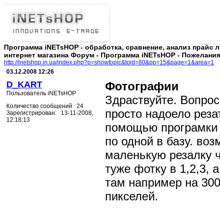
Программа iNETsHOP - обработка, сравнение, анализ прайс 
интернет магазина Форум - Программа iNETsHOP - Пожелани
http://inetshop.in.ua/index.php?p=showtopic&toid=80&pp=15&page=1&area=1
03.12.2008 12:26
D_KART
Фотографии
Пользователь iNETsHOP
Здраствуйте. Вопрос
Количество сообщений 24
просто надоело реза
Зарегистрирован: 13-11-2008,
12:18:13
помощью програмки 
по одной в базу. воз
маленькую резалку ч
туже фотку в 1,2,3, 
там например на 300
пикселей.