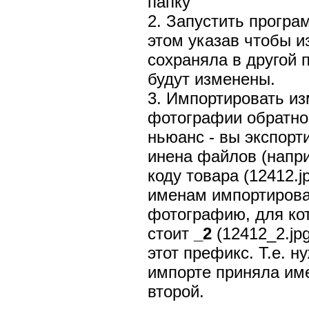
папку
2. Запустить програ
этом указав чтобы 
сохраняла в другой 
будут изменены.
3. Импортировать и
фотографии обратно 
ньюанс - вы экспор
инена файлов (напр
коду товара (12412.
именам импортирова
фотографию, для ко
стоит
_2
(12412_2.jpg
этот префикс. Т.е. 
импорте приняла им
второй.