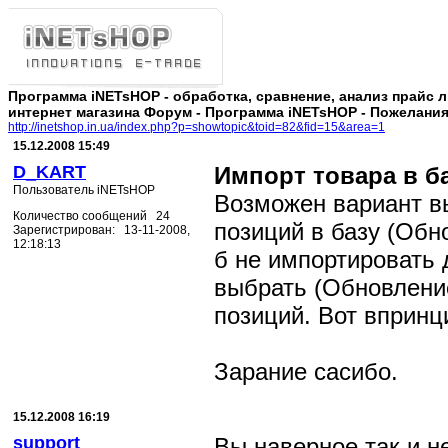
Программа iNETsHOP - обработка, сравнение, анализ прайс 
интернет магазина Форум - Программа iNETsHOP - Пожелания
http://inetshop.in.ua/index.php?p=showtopic&toid=82&fid=15&area=1
15.12.2008 15:49
D_KART
Импорт товара в б
Пользователь iNETsHOP
Возможен вариант в
Количество сообщений 24
позиций в базу (Обн
Зарегистрирован: 13-11-2008,
12:18:13
б не импортировать 
выбрать (Обновлени
позиций. Вот впринц
Зарание сасибо.
15.12.2008 16:19
support
Вы наверное так и н