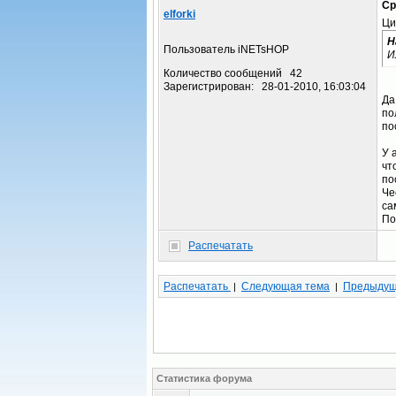
Ср
elforki
Ци
Н
Пользователь iNETsHOP
И
Количество сообщений 42
Зарегистрирован: 28-01-2010, 16:03:04
Да
по
по
У 
чт
по
Че
са
По
Распечатать
Распечатать
Следующая тема
Предыдущ
|
|
Статистика форума