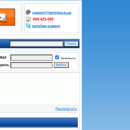
support@inetshop.in.ua
699-425-599
inetshop-support
Mail
Запомнить
ароль
Распечатать