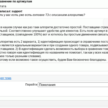
авнение по артикулам
тата
аписал: support
ли у вас есть уже есть готовое ТЗ с описанием алгоритма?
 в нашем случае как раз таки алгоритм достаточно простой. Поставщики стре
льзой. Соответственно улучшают удобство для клиентов. Есть поле артикул в
ставщиков, (совпадение 100%) вот и хотелось бы простым движением связать
алгоритма есть 2 варианта, 1) идентификация происходит в справочнике пост
о является идеальным вариантом и при создании одного товара, подвязываютс
ставщиков. 2) В идентификации сделать возможность выбора в сравнении тов
стно говоря нам идентификация по названиям не помогает, так как у всех на
мое только разными словами).
этому если возможно такое осуществить, будем Вам бесконечно благодарны.
ая тема
Перейти