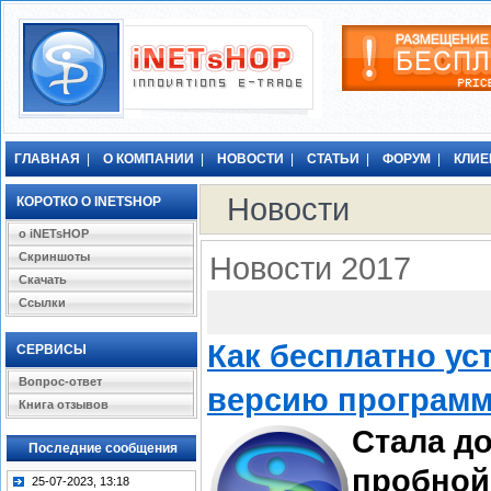
ГЛАВНАЯ
|
О КОМПАНИИ
|
НОВОСТИ
|
СТАТЬИ
|
ФОРУМ
|
КЛИ
Новости
КОРОТКО О INETSHOP
о iNETsHOP
Скриншоты
Новости 2017
Скачать
Ссылки
Как бесплатно у
СЕРВИСЫ
Вопрос-ответ
версию программ
Книга отзывов
Стала д
Последние сообщения
пробной
25-07-2023, 13:18