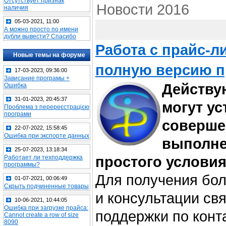
Отсутствует признак
Новости 2016
наличия
05-03-2021, 11:00
А можно просто по имени
дубли вывести? Спасибо
Работа с прайс-л
Новые темы на форуме
полную версию п
17-03-2023, 09:36:00
Зависание програмы +
Действу
Ошибка
31-01-2023, 20:45:37
могут у
Проблема з перереєстрацією
програми
соверше
22-07-2022, 15:58:45
Ошибка при экспорте данных
выполне
25-07-2023, 13:18:34
простого условия
Работает ли техподдержка
программы?
Для получения бо
01-07-2021, 00:06:49
Скрыть подчиненные товары
и консультации св
10-06-2021, 10:44:05
Ошибка при загрузке прайса:
поддержки по конт
Cannot create a row of size
8090