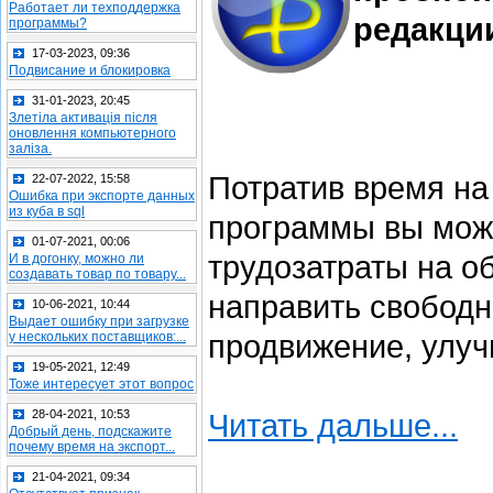
Работает ли техподдержка
редакци
программы?
17-03-2023, 09:36
Подвисание и блокировка
31-01-2023, 20:45
Злетіла активація після
оновлення компьютерного
заліза.
Потратив время на
22-07-2022, 15:58
Ошибка при экспорте данных
из куба в sql
программы вы може
01-07-2021, 00:06
трудозатраты на о
И в догонку, можно ли
создавать товар по товару...
направить свободн
10-06-2021, 10:44
Выдает ошибку при загрузке
продвижение, улуч
у нескольких поставщиков:...
19-05-2021, 12:49
Тоже интересует этот вопрос
28-04-2021, 10:53
Читать дальше...
Добрый день, подскажите
почему время на экспорт...
21-04-2021, 09:34