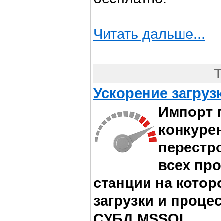
Читать дальше...
T
Ускорение загруз
Импорт 
конкуре
перестр
всех про
станции на котор
загрузки и проце
СУБД MSSQL.