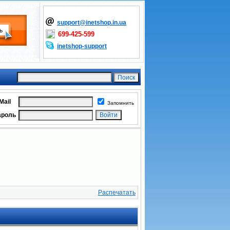
support@inetshop.in.ua
699-425-599
inetshop-support
Mail
Запомнить
ароль
Распечатать